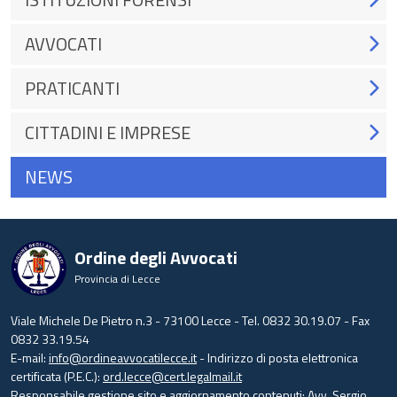
AVVOCATI
PRATICANTI
CITTADINI E IMPRESE
NEWS
Ordine degli Avvocati
Provincia di Lecce
Viale Michele De Pietro n.3 - 73100 Lecce - Tel. 0832 30.19.07 - Fax
0832 33.19.54
E-mail:
info@ordineavvocatilecce.it
- Indirizzo di posta elettronica
certificata (P.E.C.):
ord.lecce@cert.legalmail.it
Responsabile gestione sito e aggiornamento contenuti: Avv. Sergio