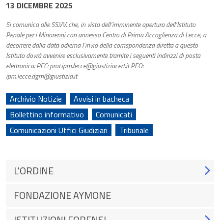
13 DICEMBRE 2025
Si comunica alle SS.VV. che, in vista dell’imminente apertura dell’Istituto
Penale per i Minorenni con annesso Centro di Prima Accoglienza di Lecce, a
decorrere dalla data odierna l’invio della corrispondenza diretta a questo
Istituto dovrà avvenire esclusivamente tramite i seguenti indirizzi di posta
elettronica: PEC: prot.ipm.lecce@giustiziacert.it PEO:
ipm.lecce.dgm@giustizia.it
Archivio Notizie
Avvisi in bacheca
Bollettino informativo
Comunicati
Comunicazioni Uffici Giudiziari
Tribunale
L'ORDINE
FONDAZIONE AYMONE
ISTITUZIONI FORENSI