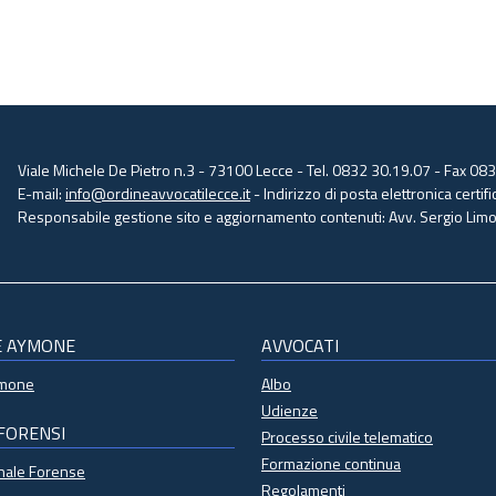
Viale Michele De Pietro n.3 - 73100 Lecce - Tel. 0832 30.19.07 - Fax 08
E-mail:
info@ordineavvocatilecce.it
- Indirizzo di posta elettronica certific
Responsabile gestione sito e aggiornamento contenuti: Avv. Sergio Limon
E AYMONE
AVVOCATI
ymone
Albo
Udienze
 FORENSI
Processo civile telematico
Formazione continua
onale Forense
Regolamenti