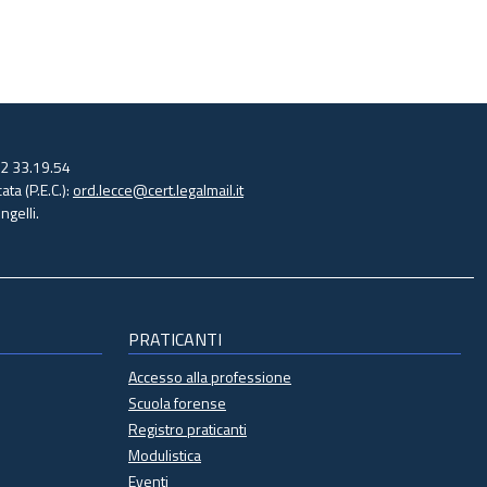
32 33.19.54
ata (P.E.C.):
ord.lecce@cert.legalmail.it
gelli.
PRATICANTI
Accesso alla professione
Scuola forense
Registro praticanti
Modulistica
Eventi